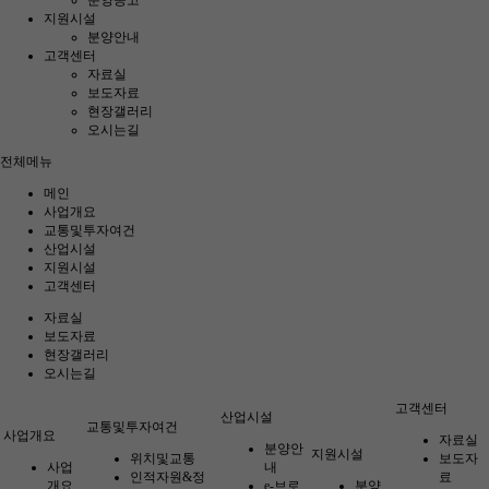
분양공고
지원시설
분양안내
고객센터
자료실
보도자료
현장갤러리
오시는길
전체메뉴
메인
사업개요
교통및투자여건
산업시설
지원시설
고객센터
자료실
보도자료
현장갤러리
오시는길
고객센터
산업시설
교통및투자여건
사업개요
자료실
분양안
지원시설
위치및교통
보도자
사업
내
인적자원&정
료
개요
e-브로
분양