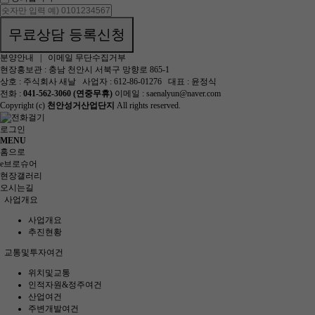
무료상담 등록신청
분양안내
|
이메일 무단수집거부
현장홍보관 : 충남 천안시 서북구 망향로 865-1
상호 : 주식회사 새날
사업자 : 612-86-01276
대표 : 윤정식
전화 :
041-562-3060 (연중무휴)
이메일 : saenalyun@naver.com
Copyright (c)
천안성거산업단지
All rights reserved.
로그인
MENU
홈으로
e브로슈어
현장갤러리
오시는길
사업개요
사업개요
추진현황
교통및투자여건
위치및교통
인적자원&정주여건
산업여건
주변개발여건