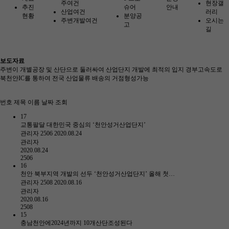
주여건
현장갤
추진
슈어
안내
산업여건
러리
현황
분양공
주변개발여건
오시는
고
길
보도자료
주변이 개별공장 및 산단으로 둘러싸여 산업단지 개발에 최적의 입지 경부고속도로
북천안IC를 통하여 전국 산업물류 배송의 거점형성가능
번호
제목
이름
날짜
조회
17
교통팔달 대한민국 중심의 ‘천안성거산업단지’
관리자
2506
2020.08.24
관리자
2020.08.24
2506
16
천안 북부지역 개발의 선두 ‘천안성거산업단지’ 올해 첫…
관리자
2508
2020.08.16
관리자
2020.08.16
2508
15
충남천안에2024년까지 10개산단조성된다