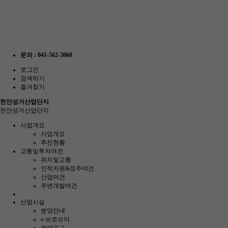
문의 : 041-562-3060
로그인
검색하기
즐겨찾기
천안성거산업단지
천안성거산업단지
사업개요
사업개요
추진현황
교통및투자여건
위치및교통
인적자원&정주여건
산업여건
주변개발여건
산업시설
분양안내
e-브로슈어